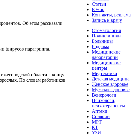
Статьи
Юмор
Контакты, реклама
Запись к врачу
роцентов. Об этом рассказали
Стоматология
Поликлиники
Больницы
Роддома
ии (вирусов парагриппа,
Медицинские
лаборатории
Медицинские
центры
Медтехника
Нижегородской области к концу
Детская медицина
взрослых. По словам работников
Женское здоровье
Мужское здоровье
Венерологи
Психологи,
психотерапевты
Аптеки
Солярии
МРТ
КТ
УЗИ