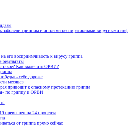
нидазы
век заболели гриппом и острыми респираторными вирусными ин
 на его восприимчивость к вирусу гриппа
е результаты
то такое? Как вылечить ОРВИ?
гриппа
нибудь» - себе дороже
ести месяцев
рая приводит к опасному протеканию гриппа
ия» по гриппу и ОРВИ
сь!
19 превышен на 24 процента
ппа
ваться от гриппа прямо сейчас