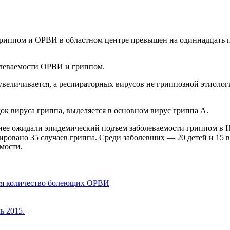
гриппом и ОРВИ в областном центре превышен на одиннадцать п
болеваемости ОРВИ и гриппом.
увеличивается, а респираторных вирусов не гриппозной этиолог
док вируса гриппа, выделяется в основном вирус гриппа А.
нее ожидали эпидемический подъем заболеваемости гриппом в 
рировано 35 случаев гриппа. Среди заболевших — 20 детей и 15 
мости.
тся количество болеющих ОРВИ
ь 2015.