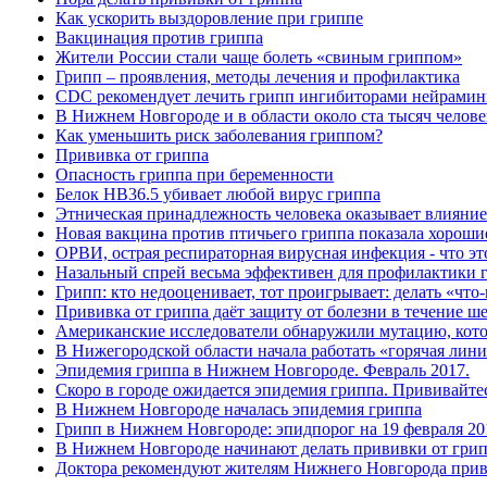
Как ускорить выздоровление при гриппе
Вакцинация против гриппа
Жители России стали чаще болеть «свиным гриппом»
Грипп – проявления, методы лечения и профилактика
CDC рекомендует лечить грипп ингибиторами нейрами
В Нижнем Новгороде и в области около ста тысяч чело
Как уменьшить риск заболевания гриппом?
Прививка от гриппа
Опасность гриппа при беременности
Белок HB36.5 убивает любой вирус гриппа
Этническая принадлежность человека оказывает влияние
Новая вакцина против птичьего гриппа показала хороши
ОРВИ, острая респираторная вирусная инфекция - что э
Назальный спрей весьма эффективен для профилактики 
Грипп: кто недооценивает, тот проигрывает: делать «что-
Прививка от гриппа даёт защиту от болезни в течение ш
Американские исследователи обнаружили мутацию, кото
В Нижегородской области начала работать «горячая лин
Эпидемия гриппа в Нижнем Новгороде. Февраль 2017.
Скоро в городе ожидается эпидемия гриппа. Прививайте
В Нижнем Новгороде началась эпидемия гриппа
Грипп в Нижнем Новгороде: эпидпорог на 19 февраля 20
В Нижнем Новгороде начинают делать прививки от гри
Доктора рекомендуют жителям Нижнего Новгорода приви