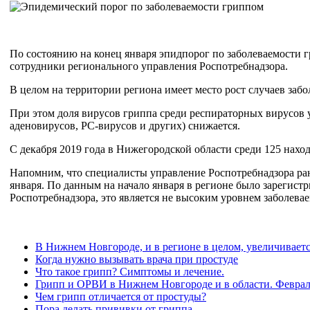
По состоянию на конец января эпидпорог по заболеваемости 
сотрудники регионального управления Роспотребнадзора.
В целом на территории региона имеет место рост случаев за
При этом доля вирусов гриппа среди респираторных вирусов 
аденовирусов, РС-вирусов и других) снижается.
С декабря 2019 года в Нижегородской области среди 125 нахо
Напомним, что специалисты управление Роспотребнадзора ра
января. По данным на начало января в регионе было зарегист
Роспотребнадзора, это является не высоким уровнем заболевае
В Нижнем Новгороде, и в регионе в целом, увеличивае
Когда нужно вызывать врача при простуде
Что такое грипп? Симптомы и лечение.
Грипп и ОРВИ в Нижнем Новгороде и в области. Феврал
Чем грипп отличается от простуды?
Пора делать прививки от гриппа