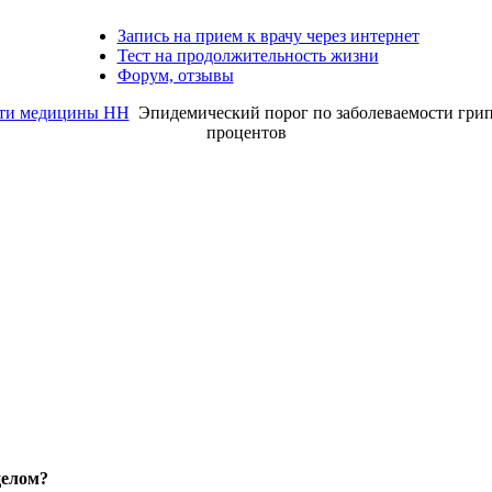
Запись на прием к врачу через интернет
Тест на продолжительность жизни
Форум, отзывы
ти медицины НН
Эпидемический порог по заболеваемости гри
процентов
целом?