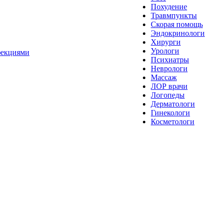
Похудение
Травмпункты
Скорая помощь
Эндокринологи
Хирурги
Урологи
фекциями
Психиатры
Неврологи
Массаж
ЛОР врачи
Логопеды
Дерматологи
Гинекологи
Косметологи