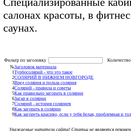
Специализированные каби
салонах красоты, в фитнес
саунах.
Фильтр по заголовку
Количество
№
Заголовок материала
1
Турбосолярий - что это такое
2
СОЛЯРИЙ В НИЖНЕМ НОВГОРОДЕ
3
Вред солярия и польза солярия
4
Солярий - правила и советы
5
Как правильно загорать в солярии
6
Загар в солярии
7
Солярий - история соляриев
8
Как загорать в солярии
9
Как загореть красиво, если у тебя белая, проблемная и то
Уважаемые читатели сайта! Статьи не являются рекоменд