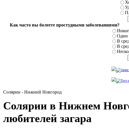
Х
У
П
Как часто вы болеете простудными заболеваниями?
Никог
Один р
В сред
В сред
Нескол
Солярии - Нижний Новгород
Солярии в Нижнем Новго
любителей загара