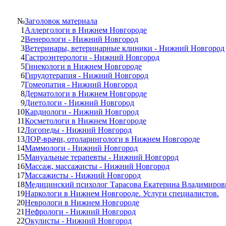
№
Заголовок материала
1
Аллергологи в Нижнем Новгороде
2
Венерологи - Нижний Новгород
3
Ветеринары, ветеринарные клиники - Нижний Новгород
4
Гастроэнтерологи - Нижний Новгород
5
Гинекологи в Нижнем Новгороде
6
Гирудотерапия - Нижний Новгород
7
Гомеопатия - Нижний Новгород
8
Дерматологи в Нижнем Новгороде
9
Диетологи - Нижний Новгород
10
Кардиологи - Нижний Новгород
11
Косметологи в Нижнем Новгороде
12
Логопеды - Нижний Новгород
13
ЛОР-врачи, отоларингологи в Нижнем Новгороде
14
Маммологи - Нижний Новгород
15
Мануальные терапевты - Нижний Новгород
16
Массаж, массажисты - Нижний Новгород
17
Массажисты - Нижний Новгород
18
Медицинский психолог Тарасова Екатерина Владимиров
19
Наркологи в Нижнем Новгороде. Услуги специалистов.
20
Неврологи в Нижнем Новгороде
21
Нефрологи - Нижний Новгород
22
Окулисты - Нижний Новгород