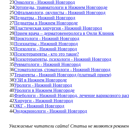
23
Онкологи - Нижний Новгород
24
Ортопеды, травматологи в Нижнем Новгороде
25
Офтальмологи, окулисты - Нижний Новгород
26
Педиатры - Нижний Новгород
27
Педиатры в Нижнем Новгороде
28
Пластическая хирургия - Нижний Новгород
29
Прием врача – дерматовенеролога в Онли Клиник
30
Проктологи - Нижний Новгород
31
Психиатры - Нижний Новгород
32
Психологи - Нижний Новгород
33
Психотерапевты - кто это такие?
34
Психотерапевты, психологи - Нижний Новгород
35
Ревматологи - Нижний Новгород
36
Стоматология, стоматологи - Нижний Новгород
37
Терапевты - Нижний Новгород (платный прием)
38
УЗИ в Нижнем Новгороде
39
Урологи - Нижний Новгород
40
Урологи в Нижнем Новгороде
41
Флебологи - Нижний Новгород, лечение варикозного ра
42
Хирурги - Нижний Новгород
43
ЭКГ - Нижний Новгород
44
Эндокринологи - Нижний Новгород
Уважаемые читатели сайта! Статьи не являются рекоменд