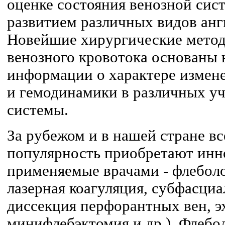
оценке состояния венозной сис
развитием различных видов анг
Новейшие хирургические мето
венозного кровотока основаны 
информации о характере измен
и гемодинамики в различных уч
системы.
За рубежом и в нашей стране в
популярность приобретают ин
применяемые врачами - флеболо
лазерная коагуляция, субфасци
диссекция перфорантных вен, э
минифлебэктомия и др.). Флебо