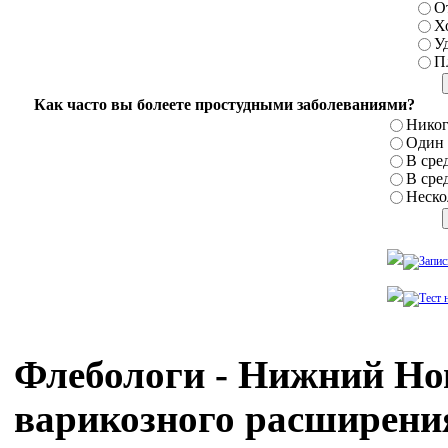
О
Х
У
П
Как часто вы болеете простудными заболеваниями?
Никог
Один р
В сред
В сред
Нескол
Флебологи - Нижний Нов
варикозного расширени