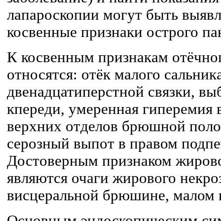
лапароскопии могут быть выяв
косвенные признаки острого па
К косвенным признакам отёчно
относятся: отёк малого сальник
двенадцатиперстной связки, вы
кпереди, умеренная гиперемия
верхних отделов брюшной поло
серозный выпот в правом подпе
Достоверным признаком жирово
являются очаги жирового некро
висцеральной брюшине, малом 
Основным эндоскопическим с