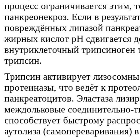
процесс ограничивается этим, 
панкреонекроз. Если в результа
повреждённых липазой панкреа
жирных кислот рН сдвигается д
внутриклеточный трипсиноген 
трипсин.
Трипсин активирует лизосомны
протеиназы, что ведёт к проте
панкреатоцитов. Эластаза лизир
междольковые соединительно-т
способствует быстрому распро
аутолиза (самопереваривания) 