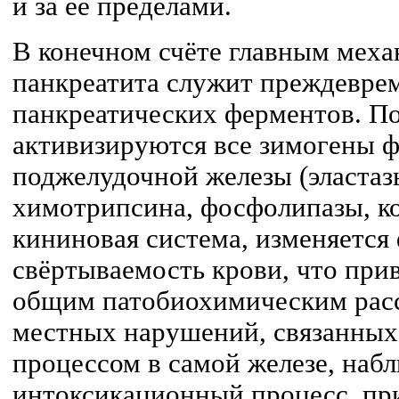
и за её пределами.
В конечном счёте главным меха
панкреатита служит преждевре
панкреатических ферментов. П
активизируются все зимогены 
поджелудочной железы (эластаз
химотрипсина, фосфолипазы, ко
кининовая система, изменяется
свёртываемость крови, что при
общим патобиохимическим рас
местных нарушений, связанных
процессом в самой железе, наб
интоксикационный процесс, п