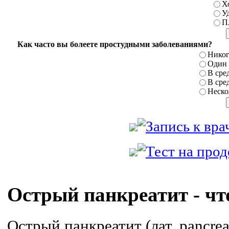
Х
У
П
Как часто вы болеете простудными заболеваниями?
Никог
Один р
В сред
В сред
Нескол
Острый панкреатит - что
Острый панкреатит (лат. pancreati