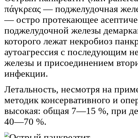
πάγκρεας — поджелудочная желез
— остро протекающее асептиче
поджелудочной железы демаркац
которого лежат некробиоз панк
аутоагрессия с последующим н
железы и присоединением втор
инфекции.
Летальность, несмотря на при
методик консервативного и опе
высокая: общая 7—15 %, при 
40—70 %.