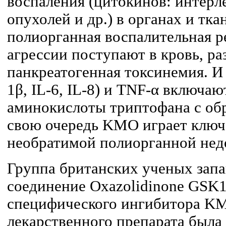
воспаления (цитокинов: интерл
опухолей и др.) в органах и тка
полиорганная воспалительная р
агрессии поступают в кровь, ра
панкреатогенная токсинемия. И
1β, IL-6, IL-8) и TNF-α включа
аминокислоты триптофана с об
свою очередь KMO играет ключ
необратимой полиорганной нед
Группа британских ученых запа
соединение Oxazolidinone GSK1
специфического ингибитора K
лекарственного препарата была 