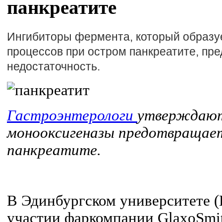
панкреатите
Ингибиторы фермента, который образуе
процессов при остром панкреатите, пр
недостаточность.
Гастроэнтерологи
утверждают:
монооксигеназы предотвращае
панкреатите.
В Эдинбургском университете (
участии фаркомпании GlaxoSmit