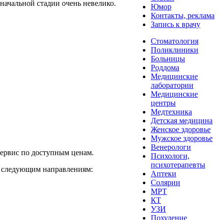
 начальной стадии очень невелико.
Юмор
Контакты, реклама
Запись к врачу
Стоматология
Поликлиники
Больницы
Роддома
Медицинские
лаборатории
Медицинские
центры
Медтехника
Детская медицина
Женское здоровье
Мужское здоровье
Венерологи
ервис по доступным ценам.
Психологи,
психотерапевты
 следующим направлениям:
Аптеки
Солярии
МРТ
КТ
УЗИ
Похудение