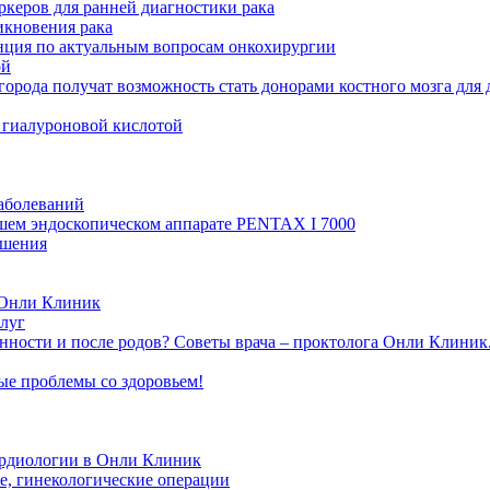
ркеров для ранней диагностики рака
икновения рака
ция по актуальным вопросам онкохирургии
ой
ода получат возможность стать донорами костного мозга для д
 гиалуроновой кислотой
заболеваний
шем эндоскопическом аппарате PENTAX I 7000
ошения
 Онли Клиник
луг
енности и после родов? Советы врача – проктолога Онли Клиник
е проблемы со здоровьем!
ардиологии в Онли Клиник
е, гинекологические операции