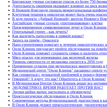
Британские ученые составили список из более 750 биома
Длительность ожирения оказывает влияние на риск возн
В Нижнем Новгороде прошла межрегиональная конферен
Клеточная терапия в онкологии может быть очень опасн
В ходе проекта «Добрый Нижний» жители Нижнего Новгор
Английские ученые создали «противораковые» клетки
Преждевременное семяизвержение лечат в Онли Клиник
Генитальный герпес - как лечить?
Как вылечить папилломы в прямой кишке?
Запись на приём - Онкологи
Нано-гипертермия помогает в лечении онкологических 
Онли Клиник предлагает пройти обследование на новей
Онли Клиник поможет сохранить семью и наладить отн
Мясо опасно для переживших рак молочной железы
Уровень смертности от меланомы снизится к 2050 году
Применение седации при медицинских манипуляциях в
Медицинский центр "Онли Клиник" расширил спектр ус
Как справиться с деликатной проблемой в период берем
Геморрой? А вдруг это рак? Обратитесь в Онли Клиник!
В Медицинском Центре Онли Клиник решат все интимны
ЭНДОМЕТРИОЗ: ВРЕМЯ РАБОТАЕТ ПРОТИВ ВАС!
Эрозия шейки матки: распознать и обезвредить!
Проктологическое обследование в Онли Клиник
Современные методы функциональной диагностики в к
В Онли Клиник делают проктологические, урологически