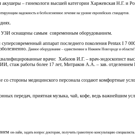
и акушеры – гинекологи высшей категории Харжевская Н.Г. и Р
нтирующим надежность и безболезненное лечение на уровне европейских
стандартов.
диях.
нет УЗИ оснащены самым современным оборудованием.
 суперсовременный аппарат последнего поколения Pentax I 7 00
езболезненно.
Данное оборудование – единственное в Нижнем Новгороде и области!
лифицированные врачи: Хабазов И.Г. – врач-эндоскопист высш
НИИ, стаж работы более 17 лет, Митраков А.А. – зав. отделение
е со стороны медицинского персонала создают комфортные усло
нных передач, приятная музыка, чай, кофе, ведь важнейшим усл
прием
он-лайн,
задать вопрос докторам, получить грамотную консультацию
специалиста.