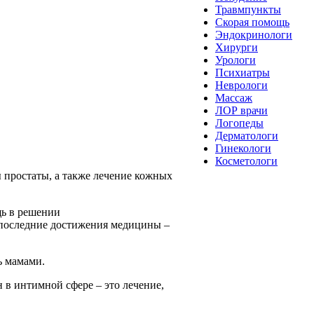
Травмпункты
Скорая помощь
Эндокринологи
Хирурги
Урологи
Психиатры
Неврологи
Массаж
ЛОР врачи
Логопеды
Дерматологи
Гинекологи
Косметологи
 простаты, а также лечение кожных
щь в решении
 последние достижения медицины –
ь мамами.
 в интимной сфере – это лечение,