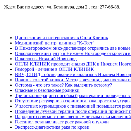
Ждем Вас по адресу: ул. Бетанкура, дом 2 , тел: 277-66-88.
Цистоскопия и гистероскопия в Онли Клиник
Медицинский центр, клиника "К-Тест"
В Нижегородском онко-диспансере открылись две новы
Онкологический центр в Нижнем Новгороде откроется в
Онкологи - Нижний Новгород
ОНЛИ КЛИНИК проводит анализ ДНК в Нижнем Новго
Геморрой - лечение в ОНЛИ КЛИНИК
ВИЧ, СПИД - обследование и анализы в Нижнем Новгор
Полипы толстой кишки. Методы лечения, диагностик
Остеома - что это такое? Как вылечить остеому?
Опасные и безопасные родинки
Три онко-операции способом брахитерапии проведены 
Отсутствие регулярного скрининга рака простаты ухудша
У злостных курильщиков с пневмонией повышается риск 
Проведение лучевой терапии после операции приносит 
Пародонтоз связан с повышенным риском рака молочной
Госсипол останавливает рост раковой опухоли
Экспресс-диагностика рака по крови