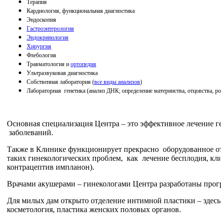
Терапия
Кардиология, функциональная диагностика
Эндоскопия
Гастроэнтерология
Эндокринология
Хирургия
Флебология
Травматология и
ортопедия
Ультразвуковая диагностика
Собственная лаборатория (
все виды анализов
)
Лабораторная генетика (анализ ДНК; определение материнства, отцовства, ро
Основная специализация Центра – это эффективное лечение г
заболеваний.
Также в Клинике функционирует прекрасно оборудованное о
таких гинекологических проблем, как лечение бесплодия, кл
контрацептив импланон).
Врачами акушерами – гинекологами Центра разработаны прог
Для милых дам открыто отделение интимной пластики – здесь
косметология, пластика женских половых органов.