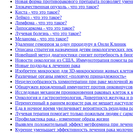
Новая форма противоракового препарата позволяет умень
Злокачественная опухоль - что это такое?
Киста - что это такое?
Лейкоз - что это такое?
Лимфома - что это такое?
Липосаркома - что это такое?
Лучевая болезнь - что это такое?
Меланома - что это такое?
Удаление геморроя за одну процедуру в Онли Клиник
Описана стратегия назначения детям онкологических лек
Новейший метод диагностики снизит потребность в био
Новости онкологии из США. Иммунотерапия помогла ра
Новые подходы к лечению рака
Изобретен микроскоп для 3D-микроскопии живых клето
Различные органы имеют «половую принадлежность»
Нецелесообразность химиотерапии при раке молочной ж
Обнаружен врожденный иммунитет против онковирусов
Исследован механизм проникновения раковых клеток к 
Онкология и гастроэнтерология. Дивертикул желудка и р
Перенесенный в раннем возрасте рак не мешает наступ
Еда в ночное время увеличивает вероятность рецидива р
Лучевая терапия помогает только пожилым людям с сарк
Профилактика рака - изменение образа жизни
Выявлен положительный эффект метформина при лечени
Курение уменьшает эффективность лечения рака молочн