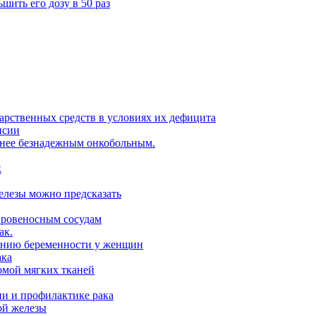
шить его дозу в 50 раз
арственных средств в условиях их дефицита
псии
нее безнадежным онкобольным.
к
елезы можно предсказать
кровеносным сосудам
ак.
лению беременности у женщин
ака
омой мягких тканей
и и профилактике рака
ой железы