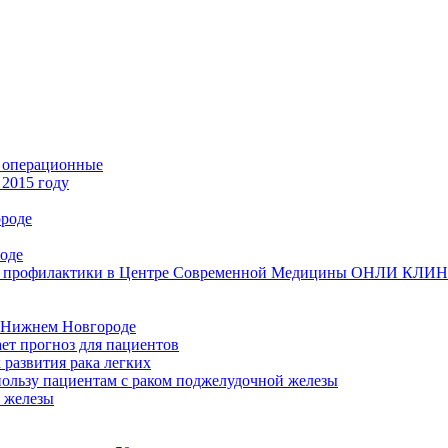
е операционные
 2015 году
роде
оде
и и профилактики в Центре Современной Медицины ОНЛИ КЛИ
в Нижнем Новгороде
ет прогноз для пациентов
развития рака легких
пользу пациентам с раком поджелудочной железы
 железы