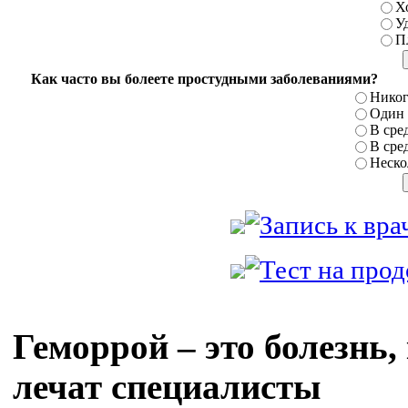
Х
У
П
Как часто вы болеете простудными заболеваниями?
Никог
Один р
В сред
В сред
Нескол
Геморрой – это болезнь
лечат специалисты