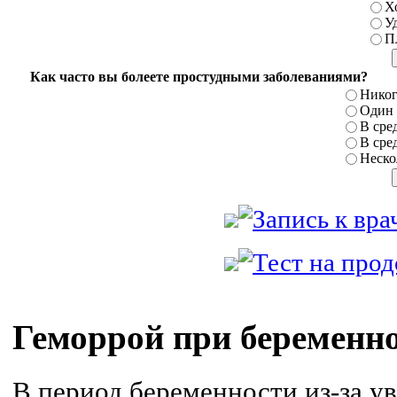
Х
У
П
Как часто вы болеете простудными заболеваниями?
Никог
Один р
В сред
В сред
Нескол
Геморрой при беременн
В период беременности из-за у