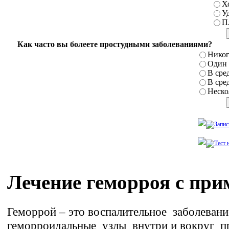
Х
У
П
Как часто вы болеете простудными заболеваниями?
Никог
Один р
В сред
В сред
Нескол
Лечение геморроя с при
Геморрой – это воспалительное заболевание
геморроидальные узлы внутри и вокруг п