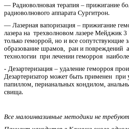
— Радиоволновая терапия – прижигание б
радиоволнового аппарата Сургитрон.
— Лазерная вапоризация – прижигание ге
лазера на трехволновом лазере Мейджик 3
только геморрой, но и все сопутствующие 
образование шрамов, ран и повреждений а
технологии при лечении геморроя наибол
- Дезартеризация – удаление геморроя про
Дезартеризатор может быть применен при 
папиллом, перианальных кондилом, анальн
свища.
Все малоинвазивные методики не требуют
Пациент находится в Клинике около одного