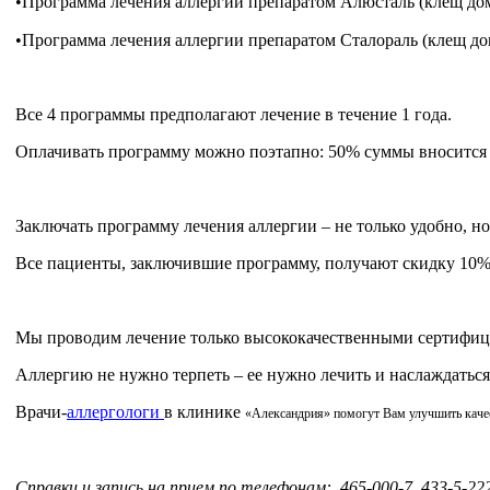
•Программа лечения аллергии препаратом Алюсталь (клещ до
•Программа лечения аллергии препаратом Сталораль (клещ д
Все 4 программы предполагают лечение в течение 1 года.
Оплачивать программу можно поэтапно: 50% суммы вносится ср
Заключать программу лечения аллергии – не только удобно, н
Все пациенты, заключившие программу, получают скидку 10% н
Мы проводим лечение только высококачественными сертифиц
Аллергию не нужно терпеть – ее нужно лечить и наслаждатьс
Врачи-
аллергологи
в клинике
«Александрия» помогут Вам улучшить кач
Справки и запись на прием по телефонам: 465-000-7, 433-5-222