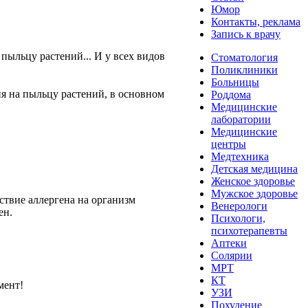
Юмор
Контакты, реклама
Запись к врачу
пыльцу растений... И у всех видов
Стоматология
Поликлиники
Больницы
ия на пыльцу растений, в основном
Роддома
Медицинские
лаборатории
Медицинские
центры
Медтехника
Детская медицина
Женское здоровье
Мужское здоровье
ствие аллергена на организм
Венерологи
ен.
Психологи,
психотерапевты
Аптеки
Солярии
МРТ
КТ
мент!
УЗИ
Похудение