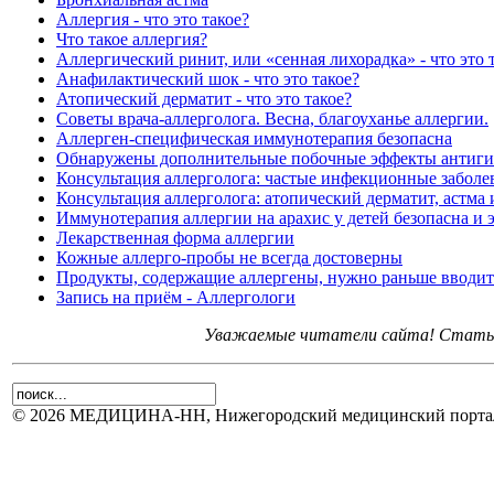
Аллергия - что это такое?
Что такое аллергия?
Аллергический ринит, или «сенная лихорадка» - что это 
Анафилактический шок - что это такое?
Атопический дерматит - что это такое?
Советы врача-аллерголога. Весна, благоуханье аллергии.
Аллерген-специфическая иммунотерапия безопасна
Обнаружены дополнительные побочные эффекты антиги
Консультация аллерголога: частые инфекционные заболе
Консультация аллерголога: атопический дерматит, астма
Иммунотерапия аллергии на арахис у детей безопасна и
Лекарственная форма аллергии
Кожные аллерго-пробы не всегда достоверны
Продукты, содержащие аллергены, нужно раньше вводить
Запись на приём - Аллергологи
Уважаемые читатели сайта! Статьи 
© 2026 МЕДИЦИНА-НН, Нижегородский медицинский портал.