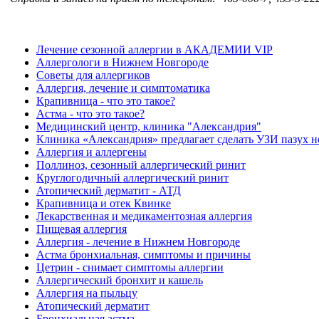
Лечение сезонной аллергии в АКАДЕМИИ VIP
Аллергологи в Нижнем Новгороде
Советы для аллергиков
Аллергия, лечение и симптоматика
Крапивница - что это такое?
Астма - что это такое?
Медицинский центр, клиника "Александрия"
Клиника «Александрия» предлагает сделать УЗИ пазух н
Аллергия и аллергены
Поллиноз, сезонный аллергический ринит
Круглогодичный аллергический ринит
Атопический дерматит - АТД
Крапивница и отек Квинке
Лекарственная и медикаментозная аллергия
Пищевая аллергия
Аллергия - лечение в Нижнем Новгороде
Астма бронхиальная, симптомы и причины
Цетрин - снимает симптомы аллергии
Аллергический бронхит и кашель
Аллергия на пыльцу
Атопический дерматит
Бронхиальная астма