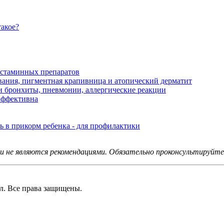
такое?
стаминных препаратов
вания, пигментная крапивница и атопический дерматит
 и бронхиты, пневмонии, аллергические реакции
 эффективна
 в прикорм ребенка - для профилактики
не являются рекомендациями. Обязательно проконсультируйтес
 Все права защищены.