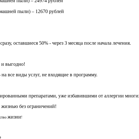
машней пыли) – 24974
рублей
омашней пыли) – 12670 рублей
азу, оставшиеся 50% - через 3 месяца после начала лечения.
о и выгодно!
а все виды услуг, не входящие в программу.
ированными препаратами, уже избавившими от аллергии многи
я жизнью без ограничений!
жизни
ество
!
.