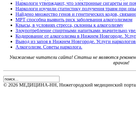
Наркологи утверждают, что электронные сигареты не по
Наркологи изучили статистику получения травм при оп
Найдено множество генов и генетических кодов, связан
МРТ способна выявить риск заболевания алкоголизмом
Крысы, в условиях стресса, склонны к алкоголизму
Злоупотребление спиртными напитками значительно увел
Кодирование от алкоголизма в Нижнем Новгороде. Услуг
Вывод из запоя в Нижнем Новгороде. Услуги наркологов
Алкоголизм. Советы нарколога.
Уважаемые читатели сайта! Статьи не являются рекоменд
врачом!
© 2026 МЕДИЦИНА-НН, Нижегородский медицинский портал.