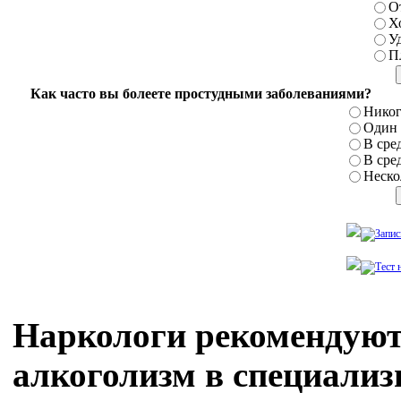
О
Х
У
П
Как часто вы болеете простудными заболеваниями?
Никог
Один р
В сред
В сред
Нескол
Наркологи рекомендуют
алкоголизм в специали