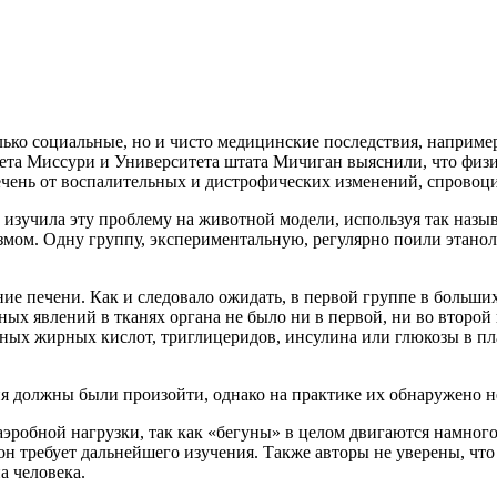
лько социальные, но и чисто медицинские последствия, наприме
та Миссури и Университета штата Мичиган выяснили, что физиче
ечень от воспалительных и дистрофических изменений, спровоц
 изучила эту проблему на животной модели, используя так наз
ом. Одну группу, экспериментальную, регулярно поили этанолом
ие печени. Как и следовало ожидать, в первой группе в больши
ых явлений в тканях органа не было ни в первой, ни во второй 
дных жирных кислот, триглицеридов, инсулина или глюкозы в пл
ия должны были произойти, однако на практике их обнаружено н
аэробной нагрузки, так как «бегуны» в целом двигаются намног
он требует дальнейшего изучения. Также авторы не уверены, чт
а человека.