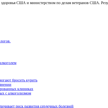
здоровья США и министерством по делам ветеранов США. Резу
логов.
 алкоголем
могают бросить курить
ьянении
ированных клиниках
ных с алкоголизмом
ичивает риск развития сердечных болезней