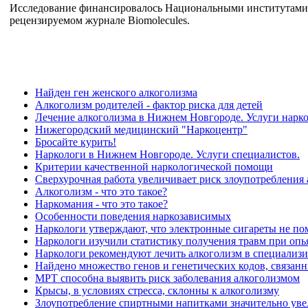
Исследование финансировалось Национальными институтами 
рецензируемом журнале Biomolecules.
Найден ген женского алкоголизма
Алкоголизм родителей - фактор риска для детей
Лечение алкоголизма в Нижнем Новгороде. Услуги нарко
Нижегородский медицинский "Наркоцентр"
Бросайте курить!
Наркологи в Нижнем Новгороде. Услуги специалистов.
Критерии качественной наркологической помощи
Сверхурочная работа увеличивает риск злоупотребления
Алкоголизм - что это такое?
Наркомания - что это такое?
Особенности поведения наркозависимых
Наркологи утверждают, что электронные сигареты не по
Наркологи изучили статистику получения травм при оп
Наркологи рекомендуют лечить алкоголизм в специализ
Найдено множество генов и генетических кодов, связан
МРТ способна выявить риск заболевания алкоголизмом
Крысы, в условиях стресса, склонны к алкоголизму
Злоупотребление спиртными напитками значительно увел