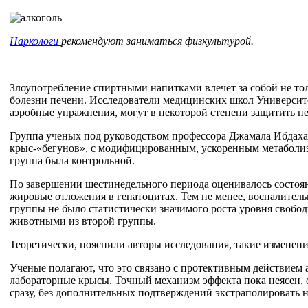
Наркологи
рекомендуют заниматься физкультурой.
Злоупотребление спиртными напитками влечет за собой не то
болезни печени. Исследователи медицинских школ Университе
аэробные упражнения, могут в некоторой степени защитить п
Группа ученых под руководством профессора Джамала Ибдаха
крыс-«бегунов», с модифицированным, ускоренным метаболизм
группа была контрольной.
По завершении шестинедельного периода оценивалось состоян
жировые отложения в гепатоцитах. Тем не менее, воспалительн
группы не было статистически значимого роста уровня свобо
животными из второй группы.
Теоретически, пояснили авторы исследования, такие изменен
Ученые полагают, что это связано с протективным действием 
лабораторные крысы. Точный механизм эффекта пока неясен, 
сразу, без дополнительных подтверждений экстраполировать н