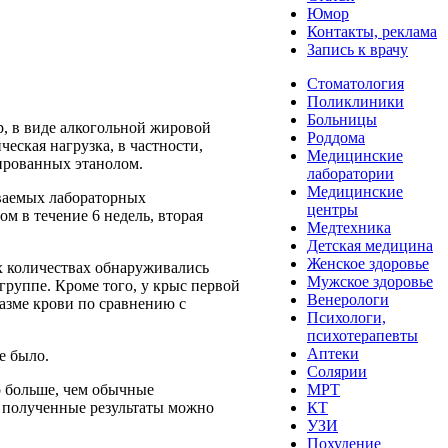
Юмор
Контакты, реклама
Запись к врачу
Стоматология
Поликлиники
Больницы
р, в виде алкогольной жировой
Роддома
ская нагрузка, в частности,
Медицинские
ированных этанолом.
лаборатории
Медицинские
ываемых лабораторных
центры
 в течение 6 недель, вторая
Медтехника
Детская медицина
Женское здоровье
х количествах обнаруживались
Мужское здоровье
группе. Кроме того, у крыс первой
Венерологи
азме крови по сравнению с
Психологи,
психотерапевты
Аптеки
е было.
Солярии
о больше, чем обычные
МРТ
о полученные результаты можно
КТ
УЗИ
Похудение