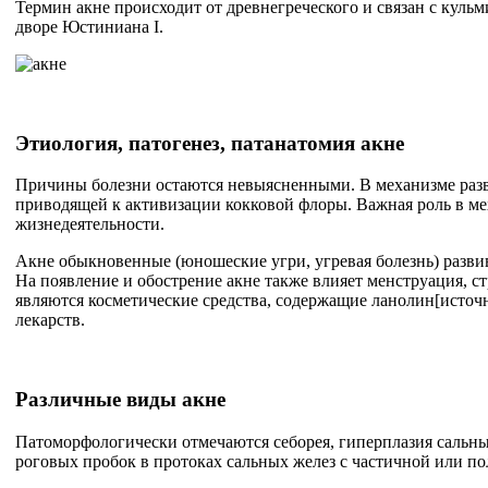
Термин акне происходит от древнегреческого и связан с куль
дворе Юстиниана I.
Этиология, патогенез, патанатомия
акне
Причины болезни остаются невыясненными. В механизме разв
приводящей к активизации кокковой флоры. Важная роль в меха
жизнедеятельности.
Акне обыкновенные (юношеские угри, угревая болезнь) разви
На появление и обострение акне также влияет менструация, с
являются косметические средства, содержащие ланолин[источ
лекарств.
Различные виды акне
Патоморфологически отмечаются себорея, гиперплазия сальны
роговых пробок в протоках сальных желез с частичной или п