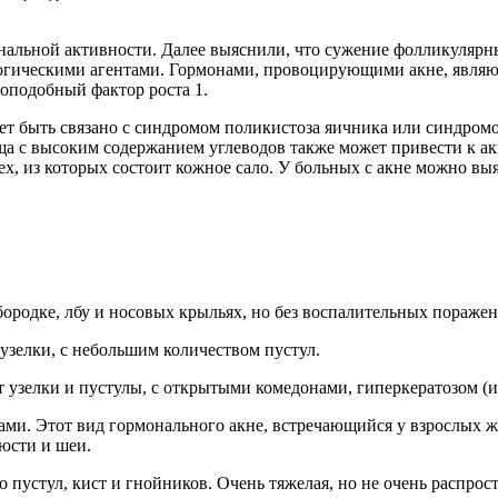
альной активности. Далее выяснили, что сужение фолликулярны
гическими агентами. Гормонами, провоцирующими акне, являют
оподобный фактор роста 1.
ет быть связано с синдромом поликистоза яичника или синдром
 Пища с высоким содержанием углеводов также может привести к ак
ех, из которых состоит кожное сало. У больных с акне можно в
родке, лбу и носовых крыльях, но без воспалительных поражени
узелки, с небольшим количеством пустул.
ют узелки и пустулы, с открытыми комедонами, гиперкератозом (и
ми. Этот вид гормонального акне, встречающийся у взрослых ж
юсти и шеи.
 пустул, кист и гнойников. Очень тяжелая, но не очень распрос