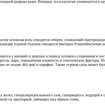
минацией разрыва кожи. Впервые эта нозология упоминается в т
ития основная роль отводится себорее, снижающей бактерицидн
низме угревой болезни отводится бактерии Propionibacterium ac
ваются у юношей и девушек в период полового созревания и пос
трессы, жара, повышенная влажность и генетические факторы. И
ник не указан 464 дня] и парафин. Также угревая сыпь может б
х желез, гиперсекреция кожного сала, гиперкератоз, ведущий к
олной их закупоркой, имеющих вид чёрных точек.