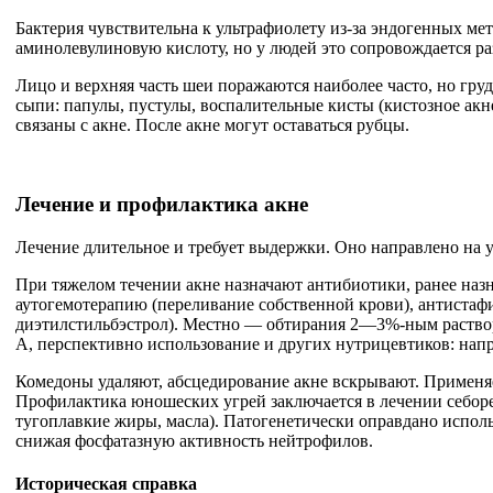
Бактерия чувствительна к ультрафиолету из-за эндогенных ме
аминолевулиновую кислоту, но у людей это сопровождается р
Лицо и верхняя часть шеи поражаются наиболее часто, но гру
сыпи: папулы, пустулы, воспалительные кисты (кистозное ак
связаны с акне. После акне могут оставаться рубцы.
Лечение и профилактика
акне
Лечение длительное и требует выдержки. Оно направлено на у
При тяжелом течении акне назначают антибиотики, ранее наз
аутогемотерапию (переливание собственной крови), антистафи
диэтилстильбэстрол). Местно — обтирания 2—3%-ным раство
А, перспективно использование и других нутрицевтиков: нап
Комедоны удаляют, абсцедирование акне вскрывают. Применя
Профилактика юношеских угрей заключается в лечении себоре
тугоплавкие жиры, масла). Патогенетически оправдано исполь
снижая фосфатазную активность нейтрофилов.
Историческая справка