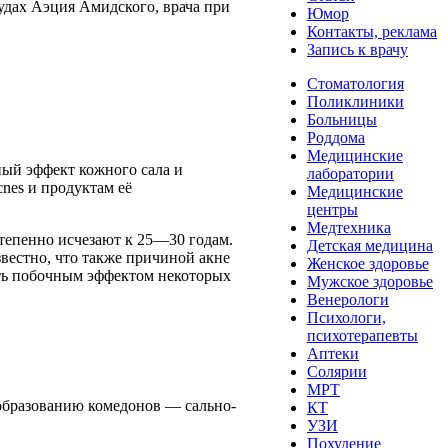
рудах Аэция Амидского, врача при
Юмор
Контакты, реклама
Запись к врачу
Стоматология
Поликлиники
Больницы
Роддома
Медицинские
ый эффект кожного сала и
лаборатории
nes и продуктам её
Медицинские
центры
Медтехника
тепенно исчезают к 25—30 годам.
Детская медицина
звестно, что также причиной акне
Женское здоровье
ыть побочным эффектом некоторых
Мужское здоровье
Венерологи
Психологи,
психотерапевты
Аптеки
Солярии
МРТ
 образованию комедонов — сально-
КТ
УЗИ
Похудение