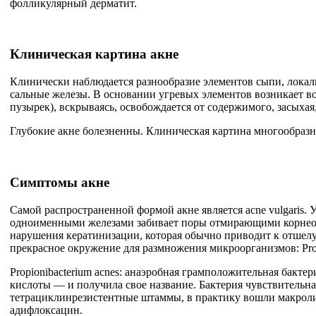
фолликулярный дерматит.
Клиническая картина
акне
Клинически наблюдается разнообразие элементов сыпи, локал
сальные железы. В основании угревых элементов возникает в
пузырек), вскрываясь, освобождается от содержимого, засыха
Глубокие акне болезненны. Клиническая картина многообразн
Симптомы
акне
Самой распространенной формой акне является acne vulgaris.
одноименными железами забивает поры отмирающими корнеоци
нарушения кератинизации, которая обычно приводит к отшел
прекрасное окружение для размножения микроорганизмов: Propio
Propionibacterium acnes: анаэробная грамположительная бакт
кислоты — и получила свое название. Бактерия чувствительна
тетрациклинрезистентные штаммы, в практику вошли макроли
адифлоксацин.