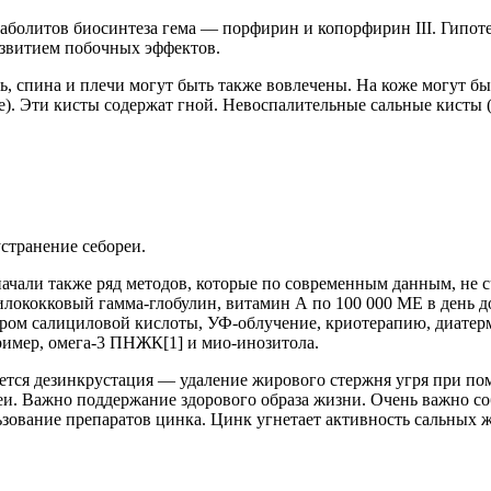
таболитов биосинтеза гема — порфирин и копорфирин III. Гипот
азвитием побочных эффектов.
дь, спина и плечи могут быть также вовлечены. На коже могут 
не). Эти кисты содержат гной. Невоспалительные сальные кисты
странение себореи.
начали также ряд методов, которые по современным данным, не
лококковый гамма-глобулин, витамин А по 100 000 МЕ в день до
ром салициловой кислоты, УФ-облучение, криотерапию, диатер
ример, омега-3 ПНЖК[1] и мио-инозитола.
ется дезинкрустация — удаление жирового стержня угря при по
и. Важно поддержание здорового образа жизни. Очень важно со
зование препаратов цинка. Цинк угнетает активность сальных ж