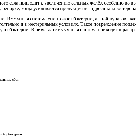
ого сала приводит к увеличению сальных желёз, особенно во вр
дренархе, когда усиливается продукция дегидроэпиандростерона
и. Иммунная система уничтожает бактерии, а гной «упаковывае
стоятельно и в нестерильных условиях. Такое повреждение под
уют бактерии. В результате иммунная система приводит к распр
нальные сбои
 и барбитураты