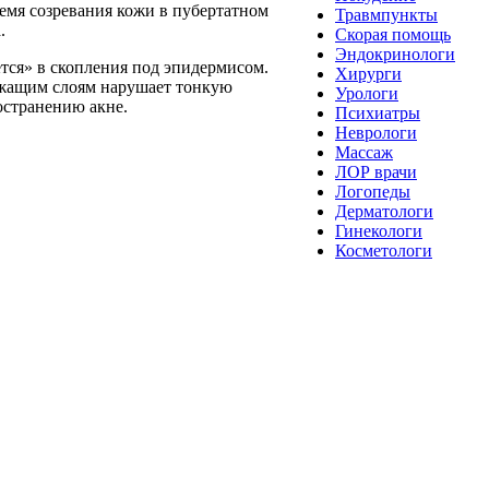
емя созревания кожи в пубертатном
Травмпункты
.
Скорая помощь
Эндокринологи
тся» в скопления под эпидермисом.
Хирурги
лежащим слоям нарушает тонкую
Урологи
остранению акне.
Психиатры
Неврологи
Массаж
ЛОР врачи
Логопеды
Дерматологи
Гинекологи
Косметологи