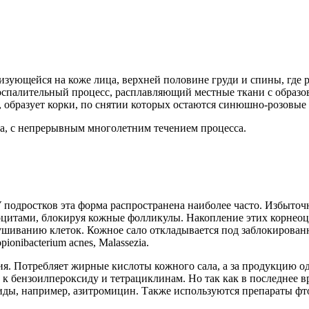
изующейся на коже лица, верхней половине груди и спины, где 
оспалительный процесс, расплавляющий местные ткани с образо
я, образует корки, по снятии которых остаются синюшно-розовые
а, с непрерывным многолетним течением процесса.
 У подростков эта форма распространена наиболее часто. Избыто
тами, блокируя кожные фолликулы. Накопление этих корнеоцит
ушиванию клеток. Кожное сало откладывается под заблокирован
nibacterium acnes, Malassezia.
ерия. Потребляет жирные кислоты кожного сала, а за продукцию 
 к бензоилпероксиду и тетрациклинам. Но так как в последнее 
ды, например, азитромицин. Также используются препараты фт