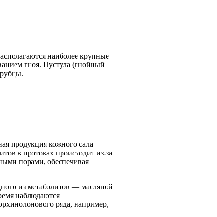
располагаются наиболее крупные
ванием гноя. Пустула (гнойный
 рубцы.
чная продукция кожного сала
ов в протоках происходит из-за
ными порами, обеспечивая
одного из метаболитов — масляной
время наблюдаются
орхинолонового ряда, например,