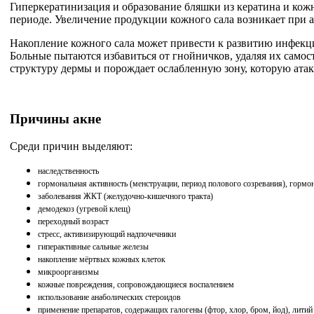
Гиперкератинизация и образование бляшки из кератина и кожн
периоде. Увеличение продукции кожного сала возникает при а
Накопление кожного сала может привести к развитию инфекци
Больные пытаются избавиться от гнойничков, удаляя их само
структуру дермы и порождает ослабленную зону, которую атак
Причины акне
Среди причин выделяют:
наследственность
гормональная активность (менструации, период полового созревания), гормо
заболевания ЖКТ (желудочно-кишечного тракта)
демодекоз (угревой клещ)
переходный возраст
стресс, активизирующий надпочечники
гиперактивные сальные железы
накопление мёртвых кожных клеток
микроорганизмы
кожные повреждения, сопровождающиеся воспалением
использование анаболических стероидов
применение препаратов, содержащих галогены (фтор, хлор, бром, йод), литий