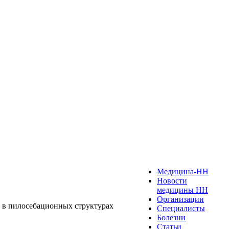
Медицина-НН
Новости
медицины НН
Организации
ми в пилосебационных структурах
Специалисты
Болезни
Статьи