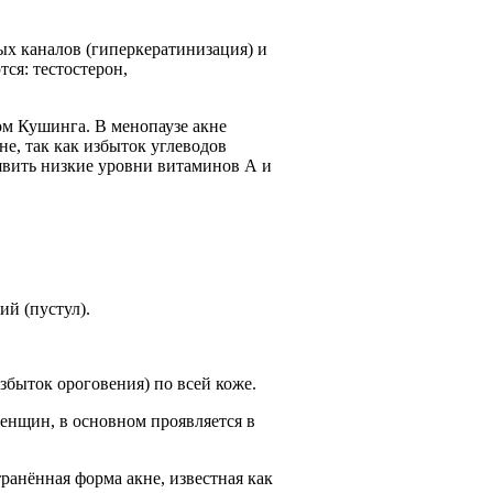
х каналов (гиперкератинизация) и
ся: тестостерон,
ом Кушинга. В менопаузе акне
не, так как избыток углеводов
ыявить низкие уровни витаминов А и
й (пустул).
збыток ороговения) по всей коже.
енщин, в основном проявляется в
транённая форма акне, известная как