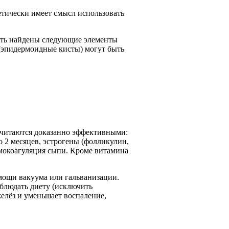
етически имеет смысл использовать
быть найдены следующие элементы
 (эпидермоидные кисты) могут быть
 считаются доказанно эффективными:
 2 месяцев, эстрогены (фолликулин,
мокоагуляция сыпи. Кроме витамина
мощи вакуума или гальванизации.
блюдать диету (исключить
елёз и уменьшает воспаление,