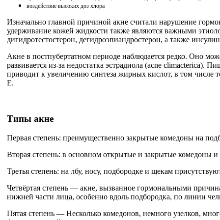
воздействие высоких доз хлора
Изначально главной причиной акне считали нарушение гормон
удерживание кожей жидкости также являются важными этиоло
дигидротестостерон, дегидроэпиандростерон, а также инсулин
Акне в постпубертатном периоде наблюдается редко. Оно мож
развивается из-за недостатка эстрадиола (acne climacterica).
приводит к увеличению синтеза жирных кислот, в том числе т
Е.
Типы акне
Первая степень: преимущественно закрытые комедоны на подбо
Вторая степень: в основном открытые и закрытые комедоны и 
Третья степень: на лбу, носу, подбородке и щекам присутству
Четвёртая степень — акне, вызванное гормональными причина
нижней части лица, особенно вдоль подбородка, по линии чел
Пятая степень — Несколько комедонов, немного узелков, много