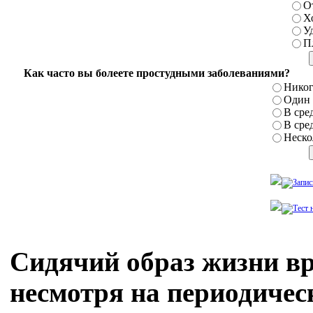
О
Х
У
П
Как часто вы болеете простудными заболеваниями?
Никог
Один р
В сред
В сред
Нескол
Сидячий образ жизни вр
несмотря на периодиче