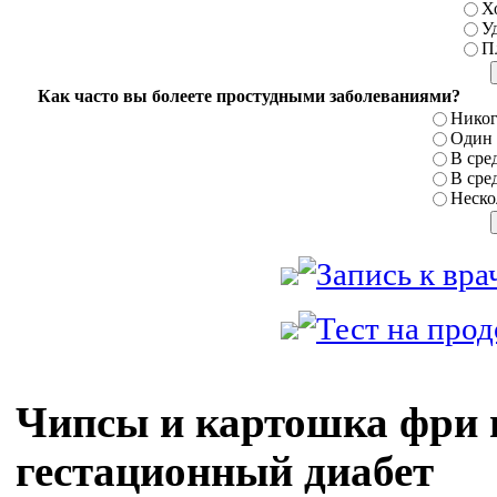
Х
У
П
Как часто вы болеете простудными заболеваниями?
Никог
Один р
В сред
В сред
Нескол
Чипсы и картошка фри
гестационный диабет