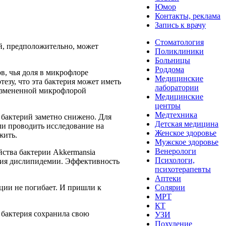
Юмор
Контакты, реклама
Запись к врачу
Стоматология
ый, предположительно, может
Поликлиники
Больницы
Роддома
в, чья доля в микрофлоре
Медицинские
тезу, что эта бактерия может иметь
лаборатории
 измененной микрофлорой
Медицинские
центры
Медтехника
х бактерий заметно снижено. Для
Детская медицина
ли проводить исследование на
Женское здоровье
жить.
Мужское здоровье
Венерологи
йства бактерии Akkermansia
Психологи,
ения дислипидемии. Эффективность
психотерапевты
Аптеки
ции не погибает. И пришли к
Солярии
МРТ
КТ
 бактерия сохранила свою
УЗИ
Похудение