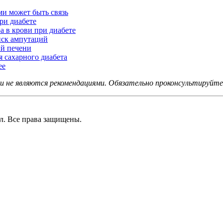
и может быть связь
ри диабете
а в крови при диабете
иск ампутаций
ий печени
 сахарного диабета
ее
не являются рекомендациями. Обязательно проконсультируйтес
 Все права защищены.