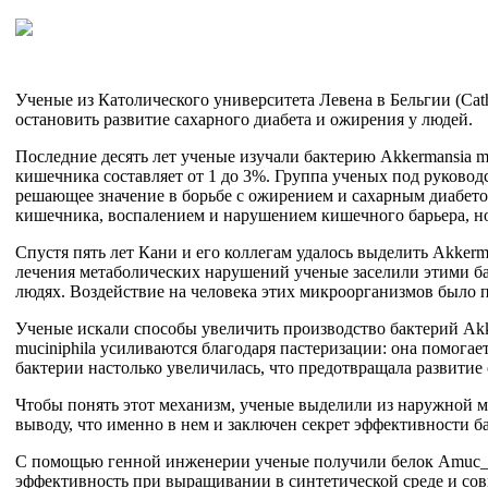
Ученые из Католического университета Левена в Бельгии (Catho
остановить развитие сахарного диабета и ожирения у людей.
Последние десять лет ученые изучали бактерию Akkermansia m
кишечника составляет от 1 до 3%. Группа ученых под руководс
решающее значение в борьбе с ожирением и сахарным диабето
кишечника, воспалением и нарушением кишечного барьера, но 
Спустя пять лет Кани и его коллегам удалось выделить Akkerm
лечения метаболических нарушений ученые заселили этими ба
людях. Воздействие на человека этих микроорганизмов было 
Ученые искали способы увеличить производство бактерий Akke
muciniphila усиливаются благодаря пастеризации: она помога
бактерии настолько увеличилась, что предотвращала развитие
Чтобы понять этот механизм, ученые выделили из наружной м
выводу, что именно в нем и заключен секрет эффективности б
С помощью генной инженерии ученые получили белок Amuc_11
эффективность при выращивании в синтетической среде и сов