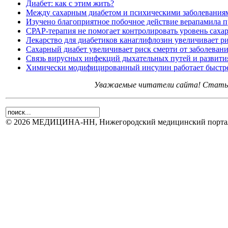
Диабет: как с этим жить?
Между сахарным диабетом и психическими заболеваниям
Изучено благоприятное побочное действие верапамила п
СРАР-терапия не помогает контролировать уровень сахар
Лекарство для диабетиков канаглифлозин увеличивает р
Сахарный диабет увеличивает риск смерти от заболеван
Связь вирусных инфекций дыхательных путей и развития
Химически модифицированный инсулин работает быстр
Уважаемые читатели сайта! Статьи 
© 2026 МЕДИЦИНА-НН, Нижегородский медицинский портал.