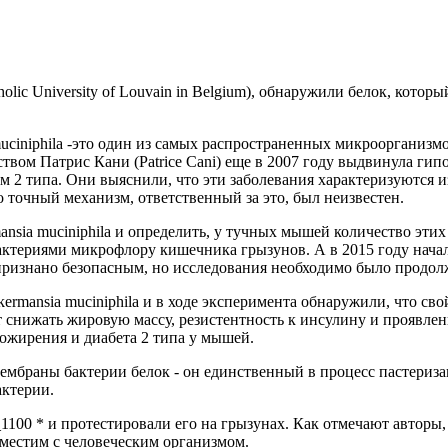
lic University of Louvain in Belgium), обнаружили белок, котор
uciniphila -это один из самых распространенных микроорганизмо
твом Патрис Кани (Patrice Cani) еще в 2007 году выдвинула гипо
м 2 типа. Они выяснили, что эти заболевания характеризуются
точный механизм, ответственный за это, был неизвестен.
ansia muciniphila и определить, у тучных мышей количество эти
ктериями микрофлору кишечника грызунов. А в 2015 году нача
признано безопасным, но исследования необходимо было продол
rmansia muciniphila и в ходе эксперимента обнаружили, что сво
ет снижать жировую массу, резистентность к инсулину и проявл
 ожирения и диабета 2 типа у мышей.
ембраны бактерии белок - он единственный в процесс пастериза
актерии.
00 * и протестировали его на грызунах. Как отмечают авторы,
местим с человеческим организмом.