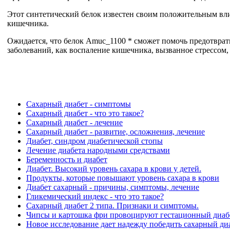
Этот синтетический белок известен своим положительным вл
кишечника.
Ожидается, что белок Amuc_1100 * сможет помочь предотврати
заболеваний, как воспаление кишечника, вызванное стрессом, 
Сахарный диабет - симптомы
Сахарный диабет - что это такое?
Сахарный диабет - лечение
Сахарный диабет - развитие, осложнения, лечение
Диабет, синдром диабетической стопы
Лечение диабета народными средствами
Беременность и диабет
Диабет. Высокий уровень сахара в крови у детей.
Продукты, которые повышают уровень сахара в крови
Диабет сахарный - причины, симптомы, лечение
Гликемический индекс - что это такое?
Сахарный диабет 2 типа. Признаки и симптомы.
Чипсы и картошка фри провоцируют гестационный диаб
Новое исследование дает надежду победить сахарный диа