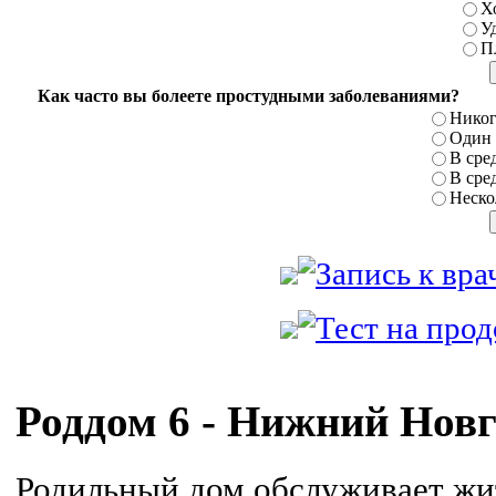
Х
У
П
Как часто вы болеете простудными заболеваниями?
Никог
Один р
В сред
В сред
Нескол
Роддом 6 - Нижний Нов
Родильный дом обслуживает жи