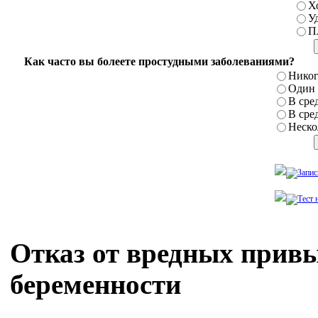
Х
У
П
Как часто вы болеете простудными заболеваниями?
Никог
Один р
В сред
В сред
Нескол
Отказ от вредных прив
беременности