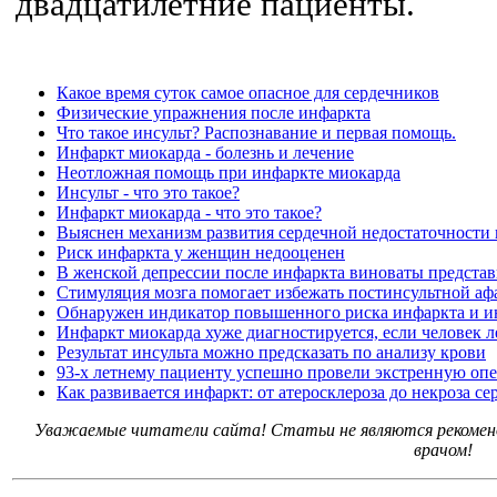
двадцатилетние пациенты.
Какое время суток самое опасное для сердечников
Физические упражнения после инфаркта
Что такое инсульт? Распознавание и первая помощь.
Инфаркт миокарда - болезнь и лечение
Неотложная помощь при инфаркте миокарда
Инсульт - что это такое?
Инфаркт миокарда - что это такое?
Выяснен механизм развития сердечной недостаточности 
Риск инфаркта у женщин недооценен
В женской депрессии после инфаркта виноваты представ
Стимуляция мозга помогает избежать постинсультной аф
Обнаружен индикатор повышенного риска инфаркта и и
Инфаркт миокарда хуже диагностируется, если человек л
Результат инсульта можно предсказать по анализу крови
93-х летнему пациенту успешно провели экстренную оп
Как развивается инфаркт: от атеросклероза до некроза 
Уважаемые читатели сайта! Статьи не являются рекоменд
врачом!