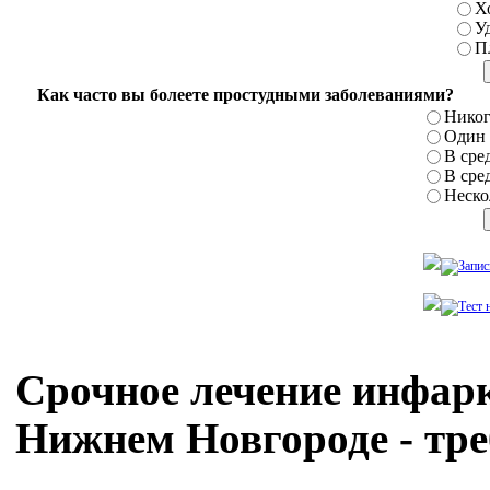
Х
У
П
Как часто вы болеете простудными заболеваниями?
Никог
Один р
В сред
В сред
Нескол
Срочное лечение инфарк
Нижнем Новгороде - тр