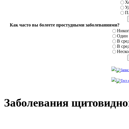
Х
У
П
Как часто вы болеете простудными заболеваниями?
Никог
Один р
В сред
В сред
Нескол
Заболевания щитовидно