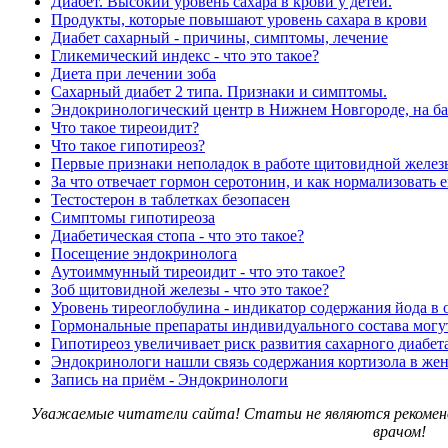
Диабет. Высокий уровень сахара в крови у детей.
Продукты, которые повышают уровень сахара в крови
Диабет сахарный - причины, симптомы, лечение
Гликемический индекс - что это такое?
Диета при лечении зоба
Сахарный диабет 2 типа. Признаки и симптомы.
Эндокринологический центр в Нижнем Новгороде, на ба
Что такое тиреоидит?
Что такое гипотиреоз?
Первые признаки неполадок в работе щитовидной желез
За что отвечает гормон серотонин, и как нормализовать 
Тестостерон в таблетках безопасен
Симптомы гипотиреоза
Диабетическая стопа - что это такое?
Посещение эндокринолога
Аутоиммунный тиреоидит - что это такое?
Зоб щитовидной железы - что это такое?
Уровень тиреоглобулина - индикатор содержания йода в 
Гормональные препараты индивидуального состава могут
Гипотиреоз увеличивает риск развития сахарного диабет
Эндокринологи нашли связь содержания кортизола в жен
Запись на приём - Эндокринологи
Уважаемые читатели сайта! Статьи не являются рекоменд
врачом!