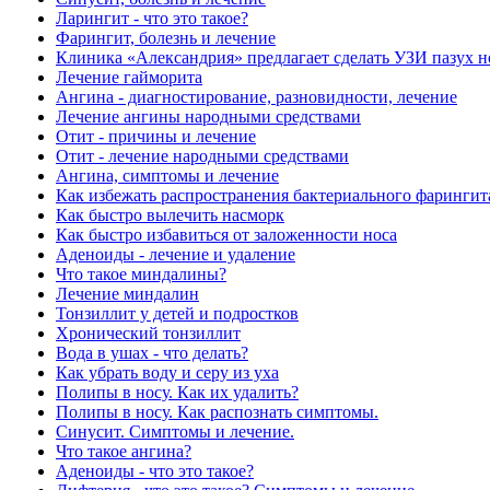
Ларингит - что это такое?
Фарингит, болезнь и лечение
Клиника «Александрия» предлагает сделать УЗИ пазух н
Лечение гайморита
Ангина - диагностирование, разновидности, лечение
Лечение ангины народными средствами
Отит - причины и лечение
Отит - лечение народными средствами
Ангина, симптомы и лечение
Как избежать распространения бактериального фарингит
Как быстро вылечить насморк
Как быстро избавиться от заложенности носа
Аденоиды - лечение и удаление
Что такое миндалины?
Лечение миндалин
Тонзиллит у детей и подростков
Хронический тонзиллит
Вода в ушах - что делать?
Как убрать воду и серу из уха
Полипы в носу. Как их удалить?
Полипы в носу. Как распознать симптомы.
Синусит. Симптомы и лечение.
Что такое ангина?
Аденоиды - что это такое?