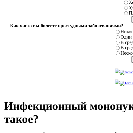
Х
У
П
Как часто вы болеете простудными заболеваниями?
Никог
Один р
В сред
В сред
Нескол
Инфекционный мононукл
такое?