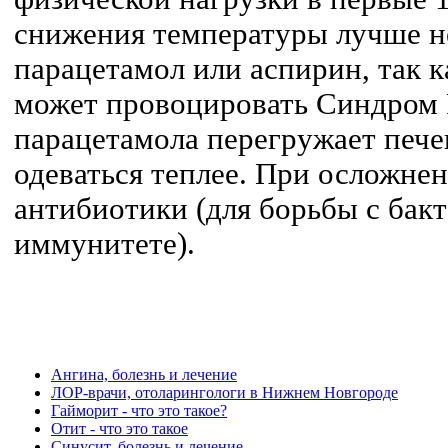
снижения температуры лучше н
парацетамол или аспирин, так 
может провоцировать Синдром 
парацетамола перегружает пече
одеваться теплее. При осложне
антибиотики (для борьбы с бак
иммунитете).
Ангина, болезнь и лечение
ЛОР-врачи, отоларингологи в Нижнем Новгороде
Гайморит - что это такое?
Отит - что это такое
Синусит, болезнь и лечение