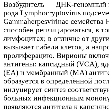
Возбудитель — ДНК-геномный 
рода Lymphocryptovirus подсем
Gammaherpesvirinae семейства H
способен реплицироваться, в то
лимфоцитах; в отличие от други
вызывает гибели клеток, а напр
пролиферацию. Вирионы включ
антигены: капсидный (VCA), я
(ЕА) и мембранный (МА) антиг
образуется в определённой пос
индуцирует синтез соответству
больных инфекционным монону
появляются антитела к капсидно