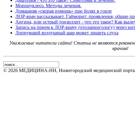
Дифтерия - что это такое? Симптомы и лечение.
Мононуклеоз. Методы лечения.
Домашняя «скорая помощь» при болях в горле
ЛОР-врач рассказывает. Гайморит: проявления, общие п
Ангина, или острый тонзиллит - что это такое? Как выле
Запись на прием к ЛОР-врачу (отоларингологу) через и
Лопнувший воздушный шар может лишить слуха
Уважаемые читатели сайта! Статьи не являются рекоменд
врачом!
© 2026 МЕДИЦИНА-НН, Нижегородский медицинский портал.