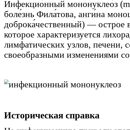
Инфекцио́нный мононуклео́з (mon
боле́знь Фила́това, анги́на моно
доброка́чественный) — острое 
которое характеризуется лихора
лимфатических узлов, печени, с
своеобразными изменениями со
Историческая справка