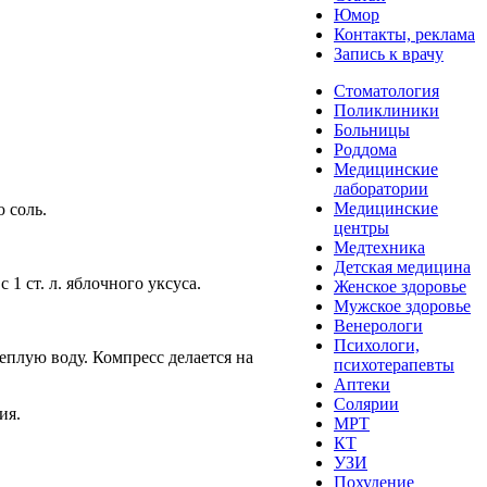
Юмор
Контакты, реклама
Запись к врачу
Стоматология
Поликлиники
Больницы
Роддома
Медицинские
лаборатории
Медицинские
 соль.
центры
Медтехника
Детская медицина
1 ст. л. яблочного уксуса.
Женское здоровье
Мужское здоровье
Венерологи
Психологи,
еплую воду. Компресс делается на
психотерапевты
Аптеки
Солярии
ия.
МРТ
КТ
УЗИ
Похудение