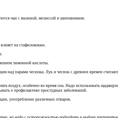
зуются чаи с малиной, мелиссой и шиповником.
 влияет на стафилококки.
г.
влением лимонной кислоты.
яция над парами чеснока. Лук и чеснок с древних времен счита
нять воздух, особенно во время сна. Надо использовать щадящую
ывать о профилактике простудных заболеваний.
яции, употребление различных отваров.
ство, но надо с осторожностью подходить к выбору препаратов