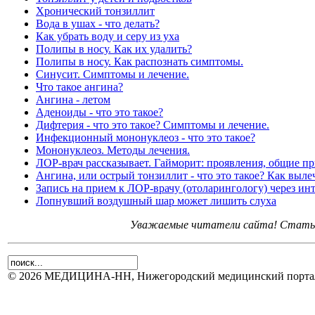
Хронический тонзиллит
Вода в ушах - что делать?
Как убрать воду и серу из уха
Полипы в носу. Как их удалить?
Полипы в носу. Как распознать симптомы.
Синусит. Симптомы и лечение.
Что такое ангина?
Ангина - летом
Аденоиды - что это такое?
Дифтерия - что это такое? Симптомы и лечение.
Инфекционный мононуклеоз - что это такое?
Мононуклеоз. Методы лечения.
ЛОР-врач рассказывает. Гайморит: проявления, общие п
Ангина, или острый тонзиллит - что это такое? Как выле
Запись на прием к ЛОР-врачу (отоларингологу) через и
Лопнувший воздушный шар может лишить слуха
Уважаемые читатели сайта! Статьи 
© 2026 МЕДИЦИНА-НН, Нижегородский медицинский портал.