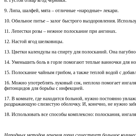
8. Густой отвар ягод черники.
9. Липа, шалфей, мята – отличные «народные» лекари.
10. Обильное питье – залог быстрого выздоровления. Исполь
11. Лепестки розы – нежное полоскание при ангинах.
12. Настой ягод шелковицы.
13. Цветки календулы на спирту для полосканий. Она пагубно
14. Уменьшить боль в горле помогают теплые ванночки для но
15. Полоскание чайным грибом, а также теплой водой с доба
16. Можно употреблять луковый сок, неплохо помогает ингал
фитонцидов для борьбы с инфекцией.
17. В комнате, где находится больной, нужно постоянно увлаж
раздражающую слизистую оболочку. И, конечно, не нужно заб
18. Использовать все способы комплексно: полоскания, ингал
Народных методов лечения горла существует большое количе