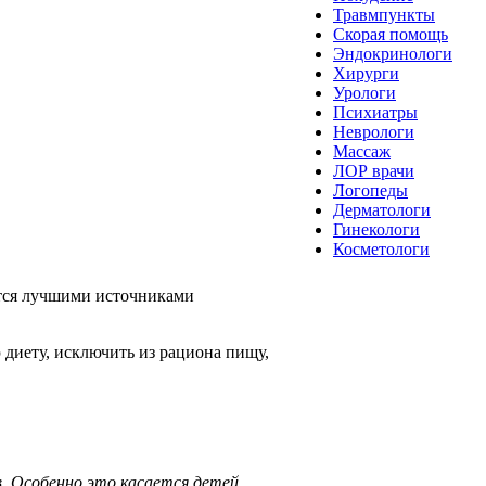
Травмпункты
Скорая помощь
Эндокринологи
Хирурги
Урологи
Психиатры
Неврологи
Массаж
ЛОР врачи
Логопеды
Дерматологи
Гинекологи
Косметологи
ются лучшими источниками
 диету, исключить из рациона пищу,
. Особенно это касается детей,