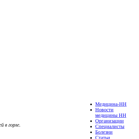
Медицина-НН
Новости
медицины НН
Организации
й в горле.
Специалисты
Болезни
Статьи