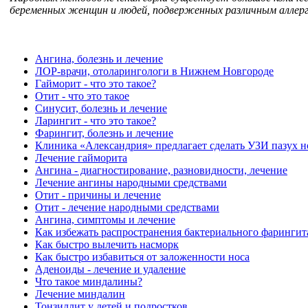
беременных женщин и людей, подверженных различным аллерг
Ангина, болезнь и лечение
ЛОР-врачи, отоларингологи в Нижнем Новгороде
Гайморит - что это такое?
Отит - что это такое
Синусит, болезнь и лечение
Ларингит - что это такое?
Фарингит, болезнь и лечение
Клиника «Александрия» предлагает сделать УЗИ пазух н
Лечение гайморита
Ангина - диагностирование, разновидности, лечение
Лечение ангины народными средствами
Отит - причины и лечение
Отит - лечение народными средствами
Ангина, симптомы и лечение
Как избежать распространения бактериального фарингит
Как быстро вылечить насморк
Как быстро избавиться от заложенности носа
Аденоиды - лечение и удаление
Что такое миндалины?
Лечение миндалин
Тонзиллит у детей и подростков