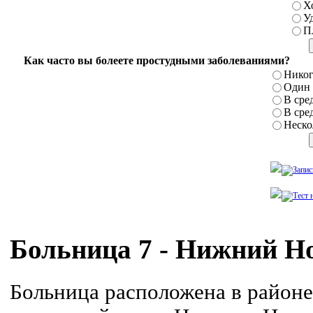
Х
У
П
Как часто вы болеете простудными заболеваниями?
Никог
Один р
В сред
В сред
Нескол
Больница 7 - Нижний Н
Больница расположена в район