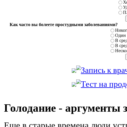
Х
У
П
Как часто вы болеете простудными заболеваниями?
Никог
Один р
В сред
В сред
Нескол
Голодание - аргументы 
Еще в старые времена люди уст