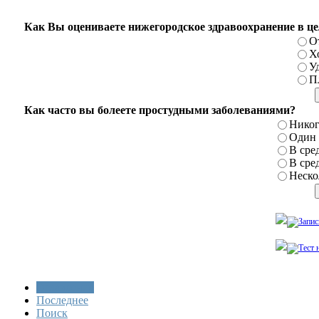
Как Вы оцениваете нижегородское здравоохранение в ц
О
Х
У
П
Как часто вы болеете простудными заболеваниями?
Никог
Один р
В сред
В сред
Нескол
Оглавление
Последнее
Поиск