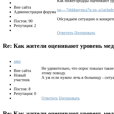
Как нижегородцы оценивают уро
Вне сайта
xn----7sbldqaymca7g.xn--p1ai/inde
Администрация форума
Обсуждаем ситуацию и конкрет
Постов: 90
Репутация: 2
Ответить
Цитировать
Re: Как жители оценивают уровень ме
piter
Не удивительно, что опрос показал такие
Вне сайта
этому поводу.
Новый
А уж если нужно лечь в больницу - ситу
участник
Постов: 8
Репутация: 0
Ответить
Цитировать
Re: Как жители оценивают уровень ме