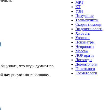
ительны.
МРТ
КТ
УЗИ
Похудение
Травмпункты
Скорая помощь
Эндокринологи
Хирурги
Урологи
Психиатры
3
Неврологи
Массаж
ЛОР врачи
Логопеды
Дерматологи
о бы узнать, что люди думают по
Гинекологи
Косметологи
ый нам рисуют по теле-ящику.
8