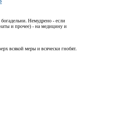
8
богадельни. Немудрено - если
наты и прочее) - на медицину и
рх всякой меры и всячески гнобят.