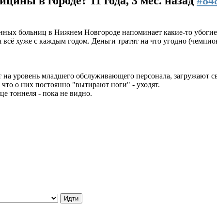
дицины в городе?
11 года, 3 мес. назад
#84
ных больниц в Нижнем Новгороде напоминает какие-то убогие 
всё хуже с каждым годом. Деньги тратят на что угодно (чемпио
на уровень младшего обслуживающего персонала, загружают све
 что о них постоянно "вытирают ноги" - уходят.
це тоннеля - пока не видно.