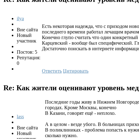
ilya
Есть некоторая надежда, что с приходом но
Вне сайта
последнего времени работал лечащим врачом
Новый
Конечно глупо считать что один конкретный 
участник
Карцевский - вообще был специфический. Гла
Достаточно поискать в интернете информаци
Постов: 5
Репутация:
0
Ответить
Цитировать
Re: Как жители оценивают уровень ме
Последние годы живу в Нижнем Новгороде.
городах. Кроме Москвы, конечно
В Казани, говорят ещё - неплохо.
lass
А в целом - везде убого. В больницах прихо
Вне сайта
В поликлиниках - проблема попасть к нужн
Новый
сколько нужно.
участник