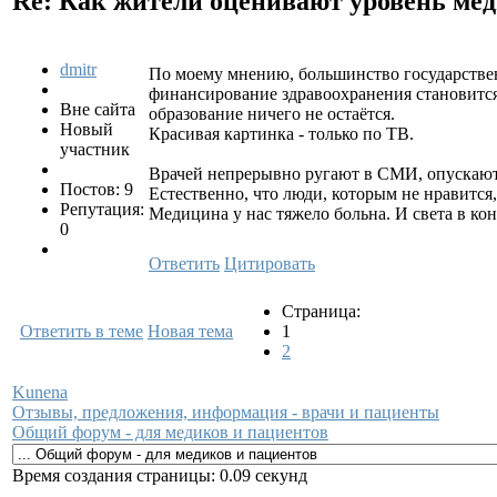
Re: Как жители оценивают уровень ме
dmitr
По моему мнению, большинство государствен
финансирование здравоохранения становится 
Вне сайта
образование ничего не остаётся.
Новый
Красивая картинка - только по ТВ.
участник
Врачей непрерывно ругают в СМИ, опускают 
Постов: 9
Естественно, что люди, которым не нравится,
Репутация:
Медицина у нас тяжело больна. И света в кон
0
Ответить
Цитировать
Страница:
Ответить в теме
Новая тема
1
2
Kunena
Отзывы, предложения, информация - врачи и пациенты
Общий форум - для медиков и пациентов
Время создания страницы: 0.09 секунд