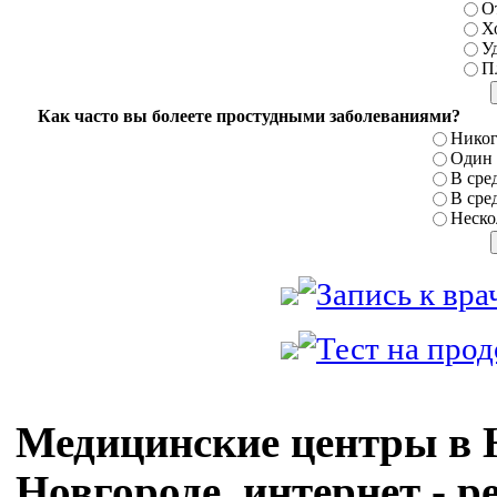
О
Х
У
П
Как часто вы болеете простудными заболеваниями?
Никог
Один р
В сред
В сред
Нескол
Медицинские центры в
Новгороде, интернет - р