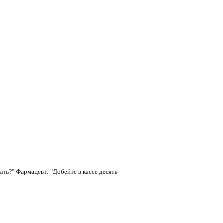
ать?"
Фармацевт:
"Добейте
в кассе десять