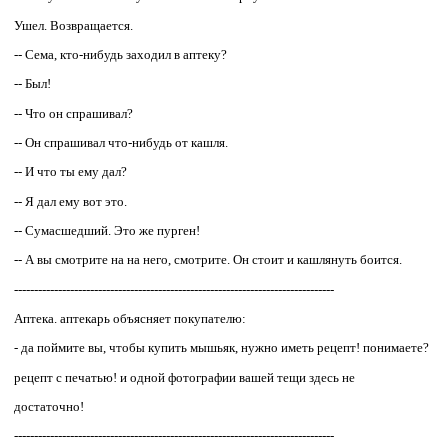
Ушел. Возвращается.
-- Сема, кто-нибудь заходил в аптеку?
-- Был!
-- Что он спрашивал?
-- Он спрашивал что-нибудь от кашля.
-- И что ты ему дал?
-- Я дал ему вот это.
-- Сумасшедший. Это же пурген!
-- А вы смотрите на на него, смотрите. Он стоит и кашлянуть боится.
--------------------------------------------------------------------------------
Аптека. аптекарь объясняет покупателю:
- да поймите вы, чтобы купить мышьяк, нужно иметь рецепт! понимаете?
рецепт с печатью! и одной фотографии вашей тещи здесь не
достаточно!
--------------------------------------------------------------------------------