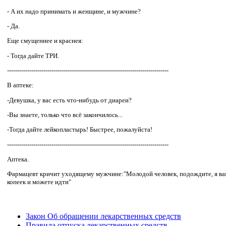
- А их надо принимать и женщине, и мужчине?
- Да.
Еще смущеннее и краснея:
- Тогда дайте ТРИ.
--------------------------------------------------------------------------------
В аптеке:
-Девушка, у вас есть что-нибудь от диареи?
-Вы знаете, только что всё закончилось...
-Тогда дайте лейкопластырь! Быстрее, пожалуйста!
--------------------------------------------------------------------------------
Аптека.
Фармацевт кричит уходящему мужчине:"Молодой человек, подождите, я вам
копеек и можете идти"
Закон Об обращении лекарственных средств
Правила отпуска лекарственных средств