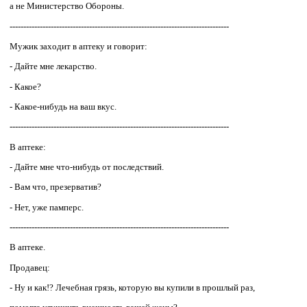
а не Министеpство Обоpоны.
--------------------------------------------------------------------------------
Мужик заходит в аптеку и говорит:
- Дайте мне лекарство.
- Какое?
- Какое-нибудь на ваш вкус.
--------------------------------------------------------------------------------
В аптеке:
- Дайте мне что-нибудь от последствий.
- Вам что, презерватив?
- Нет, уже памперс.
--------------------------------------------------------------------------------
В аптеке.
Продавец:
- Ну и как!? Лечебная грязь, которую вы купили в прошлый раз,