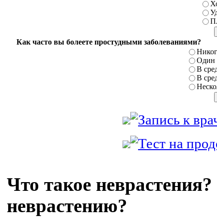
Х
У
П
Как часто вы болеете простудными заболеваниями?
Никог
Один р
В сред
В сред
Нескол
Что такое неврастения?
неврастению?