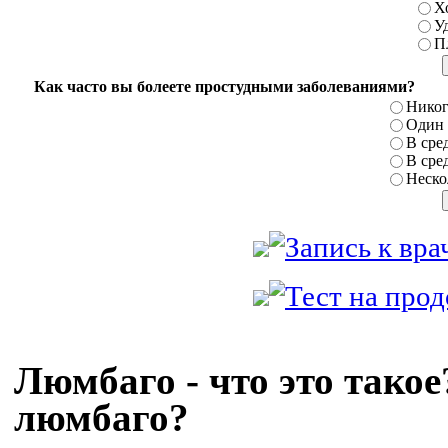
Х
У
П
Как часто вы болеете простудными заболеваниями?
Никог
Один р
В сред
В сред
Нескол
Люмбаго - что это такое
люмбаго?