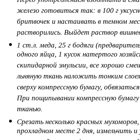
Перед употреблением взболтать и сма
железо готовиться так: в 100 г уксус
бритвочек и настаивать в темном мес
растворились. Выйдет раствор вишнев
1 ст.л. меда, 25 г бодяги (предварител
одного яйца, 1 кусок натертого хозяйс
скипидарной эмульсии, все хорошо сме
льняную ткань наложить тонким слоем
сверху компрессную бумагу, обвязат
При пощипывании компрессную бумагу
тканью.
Срезать несколько красных мухоморов
прохладном месте 2 дня, измельчить и