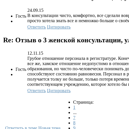
24.09.15
В консультации чисто, комфортно, все сделали вов
Гость
просто хотела знать все и немножко больше о сво
Ответить
Цитировать
Re: Отзыв о 3 женской консультации, у
12.11.15
Грубое отношение персонала в регистратуре. Коне
все же, хамское отношение недопустимо в отношен
образования, но чисто по-человечески понимать д
Гость
способствуют состоянию равновесия. Персонал в 
получается толку не больше, только потеря времен
соответствующем учреждению, которое хотело бы
Ответить
Цитировать
Страница:
1
...
7
8
Ответить в теме
Новая тема
9