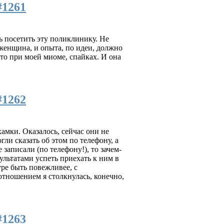
#1261
сь посетить эту поликлинику. Не
 женщина, и опыта, по идеи, должно
это при моей миоме, спайках. И она
#1262
амки. Оказалось, сейчас они не
ли сказать об этом по телефону, а
записали (по телефону!), то зачем-
ультатами успеть приехать к ним в
уре быть повежливее, с
 отношением я столкнулась, конечно,
#1263