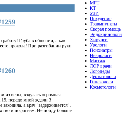
МРТ
КТ
УЗИ
Похудение
#1259
Травмпункты
Скорая помощь
Эндокринологи
Хирурги
 работу! Груба в общении, а как
Урологи
месте прокола! При разгибании руки
Психиатры
Неврологи
Массаж
ЛОР врачи
#1260
Логопеды
Дерматологи
Гинекологи
Косметологи
ви из вены, вздулась огромная
.15, передо мной ждали 3
е заходила, а врач "задерживается",
льство и пофигизм. Не пойду больше