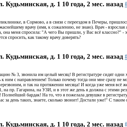
л. Кудьминская, д. 1
10 года, 2 мес. назад
оликлинике, в Сормово, а в связи с переездом в Печеры, пришло
ужаснейшему врачу (имя, к сожалению, не знаю). Врач - взрослая
а, она меня спросила: "А чего Вы пришли, у Вас всё классно?" - 
ется спросить, как такому врачу доверять?
л. Кудьминская, д. 1
10 года, 2 мес. назад
ацию № 3, звонила им целый месяц! В регистратуре сидят одни х
к ним с направлением! Только почему тогда они мне сразу не мог
резвоним, и так на протяжении месяца! И когда уже меня всё же 
 на пр. Гагарина, на УЗИ, и в этот же день я должна с этими рез
 Полнейший бардак! На то, что я пожелала девушке в регистрат
 за день таких, знаете, сколько звонит! Достали уже!" С таким
л. Кудьминская, д. 1
10 года, 2 мес. назад