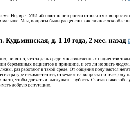
ремя. Но, врач УЗИ абсолютно нетерпимо относится к вопросам 
ём малыше. Увы, вопросы были расценены как личное оскорбление
л. Кудьминская, д. 1
10 года, 2 мес. назад
чно, понятно, что за день среди многочисленных пациентов толь
ии беременных пациентов в принципе, и это ли не знать людям,
олжны, раз работают в такой среде. От общения получаются нега
регистратуре некомпетентен, отвечают на вопросы по телефону 
и на то, чтобы доехать и выслушать грубость. Считаю такое обсл
 иметь добрую репутацию.