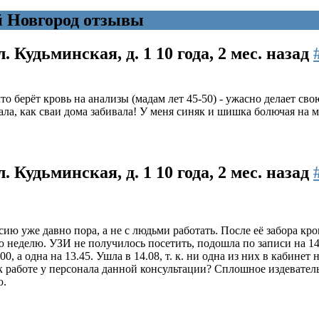
 Новгород отзывы
л. Кудьминская, д. 1
10 года, 2 мес. назад
 берёт кровь на анализы (мадам лет 45-50) - ужасно делает свою
ала, как сваи дома забивала! У меня синяк и шишка болючая на 
л. Кудьминская, д. 1
10 года, 2 мес. назад
ию уже давно пора, а не с людьми работать. После её забора кро
 неделю. УЗИ не получилось посетить, подошла по записи на 14
 а одна на 13.45. Ушла в 14.08, т. к. ни одна из них в кабинет н
е к работе у персонала данной консультации? Сплошное издевате
ю.