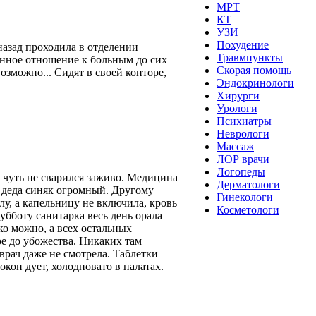
МРТ
КТ
УЗИ
Похудение
назад проходила в отделении
Травмпункты
танное отношение к больным до сих
Скорая помощь
озможно... Сидят в своей конторе,
Эндокринологи
Хирурги
Урологи
Психиатры
Неврологи
Массаж
ЛОР врачи
Логопеды
, чуть не сварился заживо. Медицина
Дерматологи
 у деда синяк огромный. Другому
Гинекологи
лу, а капельницу не включила, кровь
Косметологи
субботу санитарка весь день орала
ько можно, а всех остальных
е до убожества. Никаких там
 врач даже не смотрела. Таблетки
окон дует, холодновато в палатах.