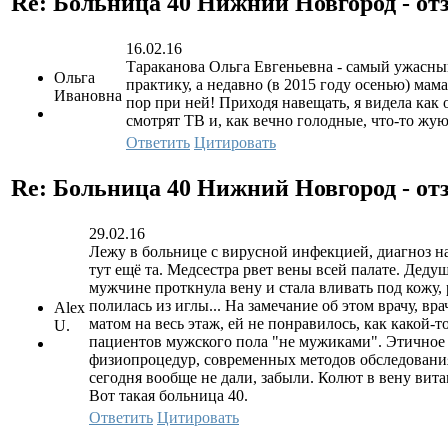
Re: Больница 40 Нижний Новгород - о
16.02.16
Тараканова Ольга Евгеньевна - самый ужасный 
Ольга
практику, а недавно (в 2015 году осенью) мам
Ивановна
пор при ней! Приходя навещать, я видела как 
смотрят ТВ и, как вечно голодные, что-то жую
Ответить
Цитировать
Re: Больница 40 Нижний Новгород - о
29.02.16
Лежу в больнице с вирусной инфекцией, диагноз на
тут ещё та. Медсестра рвет вены всей палате. Деду
мужчине проткнула вену и стала вливать под кожу, 
полилась из иглы... На замечание об этом врачу, вр
Alex
матом на весь этаж, ей не понравилось, как какой-т
U.
пациентов мужского пола "не мужиками". Этичное 
физиопроцедур, современных методов обследования. 
сегодня вообще не дали, забыли. Колют в вену витам
Вот такая больница 40.
Ответить
Цитировать