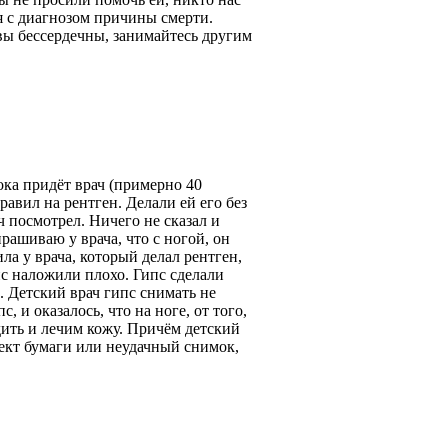
ся с диагнозом причины смерти.
 вы бессердечны, занимайтесь другим
пока придёт врач (примерно 40
авил на рентген. Делали ей его без
ч посмотрел. Ничего не сказал и
рашиваю у врача, что с ногой, он
ла у врача, который делал рентген,
пс наложили плохо. Гипс сделали
. Детский врач гипс снимать не
 и оказалось, что на ноге, от того,
дить и лечим кожу. Причём детский
ефект бумаги или неудачный снимок,