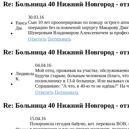
Re: Больница 40 Нижний Новгород - о
30.03.16
Сын 10 лет прооперирован по поводу острого апп
Раиса
операцию без осложнений хирургу Макарову Дмитр
Дм.
Шуверовым Владимиром Алексеевичем за професс
Ответить
Цитировать
Re: Больница 40 Нижний Новгород - о
04.04.16
Мой отец, проживая на участке, обслуживаемо
Людмила
Будучи старым, больным человеком (благо, чт
К.
поликлинику в 13-й больнице. Или вызывал ско
Спрашиваю: "А что, в 40-ю то не идёшь?" На чт
Ответить
Цитировать
Re: Больница 40 Нижний Новгород - о
15.04.16
Похоронила сегодня бабулю, кот. пережила ВОВ, 
в реанимации и так не смогли поставить диагноз 