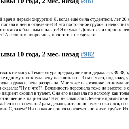
тзывы
10 года, 2 мес. назад
#981
врач в первой хирургии! Я, когда ещё была студенткой, лет 20 
а попала к ней в отделение! И это постоянное грубое и невоспи
относятся к больным в палате! Это ужас! Дозваться их просто нев
т! А если что попросишь, просто так не сделают.
тзывы
10 года, 2 мес. назад
#982
звать не могут. Температура предыдущие дни держалась 39-38,5
шке одному проткнула вену насквозь и на 3 см в мясо, под кожу,
рука вздулась, вена разорвана. Мне тоже накосячила: воткнула иг
ач сказала: "Ну и что?". Вежливость персонала тоже на высоте: в 
о пациент сходил в туалет. Она его называла по всякому, как тол
отношение к пациентам? Нет, не слышали! Лечение примитивно
Рентген зачем-то 2 раза делали, хотя он не нужен оказался, его
ин C, зачем? Ни на какие вопросы отвечать не хотят, грубят. Из 