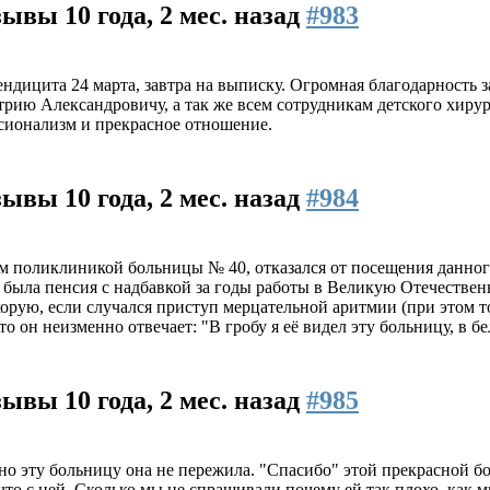
тзывы
10 года, 2 мес. назад
#983
ендицита 24 марта, завтра на выписку. Огромная благодарность
ию Александровичу, а так же всем сотрудникам детского хирург
ионализм и прекрасное отношение.
тзывы
10 года, 2 мес. назад
#984
м поликлиникой больницы № 40, отказался от посещения данног
о была пенсия с надбавкой за годы работы в Великую Отечестве
рую, если случался приступ мерцательной аритмии (при этом то
о он неизменно отвечает: "В гробу я её видел эту больницу, в бе
тзывы
10 года, 2 мес. назад
#985
но эту больницу она не пережила. "Спасибо" этой прекрасной бо
что с ней. Сколько мы не спрашивали почему ей так плохо, как 