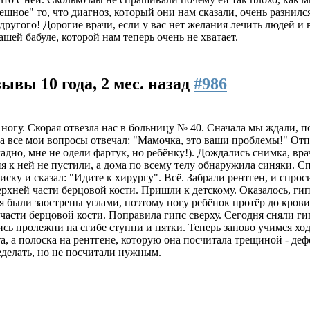
мешное" то, что диагноз, который они нам сказали, очень разнил
 другого! Дорогие врачи, если у вас нет желания лечить людей и
шей бабуле, которой нам теперь очень не хватает.
тзывы
10 года, 2 мес. назад
#986
а ногу. Скорая отвезла нас в больницу № 40. Сначала мы ждали, 
 все мои вопросы отвечал: "Мамочка, это ваши проблемы!" Отпр
дно, мне не одели фартук, но ребёнку!). Дождались снимка, вра
я к ней не пустили, а дома по всему телу обнаружила синяки. Сп
ску и сказал: "Идите к хирургу". Всё. Забрали рентген, и спроси
верхней части берцовой кости. Пришли к детскому. Оказалось, ги
я были заострены углами, поэтому ногу ребёнок протёр до крови
асти берцовой кости. Поправила гипс сверху. Сегодня сняли гипс,
сь пролежни на сгибе ступни и пятки. Теперь заново учимся хо
та, а полоска на рентгене, которую она посчитала трещиной - д
делать, но не посчитали нужным.