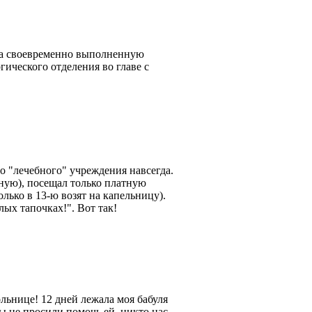
 за своевременно выполненную
ического отделения во главе с
о "лечебного" учреждения навсегда.
нную), посещал только платную
лько в 13-ю возят на капельницу).
лых тапочках!". Вот так!
льнице! 12 дней лежала моя бабуля
мы не просили помочь ей, никто нас