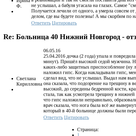
Ирина
не услышал, а бабуля угасала на глазах. Самое "с
Ф.
Получается лечили от одного, а умерла совсем от
делом, где вы будете полезны! А мы скорбим по на
Ответить
Цитировать
Re: Больница 40 Нижний Новгород - о
06.05.16
25.04.2016 дочка (2 года) упала и повредил
минут). Пришёл высокий седой мужчина. На
каких-либо защитных приспособление (ну ла
наложил гипс. Когда накладывали гипс, мен
сделал вид, что не услышал. Выдал нам выпи
Светлана
она сказала, что подозрение на трещину в 
Кирилловна
высокий, до середины бедренной кости, кра
стала, так как усмотрела трещину в нижней ч
что гипс наложили неправильно, образовали
врач сказала, что нога была всё же выверну
который в 40-й больнице должны были пере
Ответить
Цитировать
Страница:
1